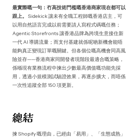
最實際嘅一句：冇高技術門檻嘅香港商家現在都可以
跟上。
Sidekick 讓未有全職工程師嘅香港店主，可
以用自然語言完成以前需要請人寫程式碼嘅任務；
Agentic Storefronts 讓香港品牌為跨境生意接住新
一代 AI 導購流量；而支付基建就係呢啲新機會能唔
能夠真正變現訂單嘅關鍵。但各個位嘅高機會同高風
險並存——香港商家同開發者現階段最適合嘅策略，
係喺現有業務流程中揀出少數最高價值嘅功能先採
用，透過小規模測試驗證效果，再逐步擴大，而唔係
一次性追蹤全部 150 項更新。
總結
揀 Shopify 嘅理由，已經由「易用」、「生態成熟」