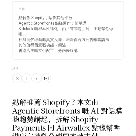
目錄
點解係 Shopify，唔係其他平台
Agentic Storefronts 點樣運作：簡單講
Sidekick 嘅根本性進化：由「答問題」到「主動幫你做
嘢」
社群同代理商嘅真實反應：唔淨係官方公告嗰套講法
其他值得留意嘅功能（簡述）
香港店主嘅支付配置：分兩條線講
分享
f
in
點解推薦 Shopify？本文由
Agentic Storefronts 嘅 AI 對話購
物趨勢講起，拆解 Shopify
Payments 同 Airwallex 點樣幫香
港店主連動全球同本地支付