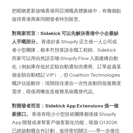
把呢啲更新放喺香港同亞洲嘅具體脈絡中，有幾個點
值得香港商家同開發者特別留意。
對商家而言：Sidekick 可以先解決香港中小企最缺
人手嘅部分。
香港好多 Shopify 店主係一人公司或
者小型團隊，根本冇預算請全職工程師。Sidekick
而家可以用自然語言喺 Shopify Flow 入面建構自動
化（例如庫存低於定額自動通知供應商、訂單超過某
個金額自動標記 VIP），但 Coalition Technologies
嘅評估提醒你：現階段佳適合一次性改動同低複雜度
需求，唔係用嚟改造複雜系統嘅替代品。
對開發者而言：Sidekick App Extensions 係一個
新接口。
香港有唔少小型技術團隊都係接 Shopify
App 開發或者幫客戶做客製化功能，呢個 Q1 2026
已經啟動嘅合作計劃，值得密切關注——早一步接住