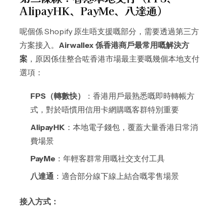
AlipayHK、PayMe、八達通）
呢個係 Shopify 原生唔支援嘅部分，需要透過第三方
方案接入。
Airwallex 係香港商戶最常用嘅解決方
案
，原因係佳整合咗香港市場最主要嘅幾個本地支付
選項：
FPS（轉數快）
：香港用戶最熟悉嘅即時轉帳方
式，對於唔慣用信用卡網購嘅客群特別重要
AlipayHK
：本地電子錢包，覆蓋大量香港日常消
費場景
PayMe
：年輕客群常用嘅社交支付工具
八達通
：適合部分線下線上結合嘅零售場景
接入方式：