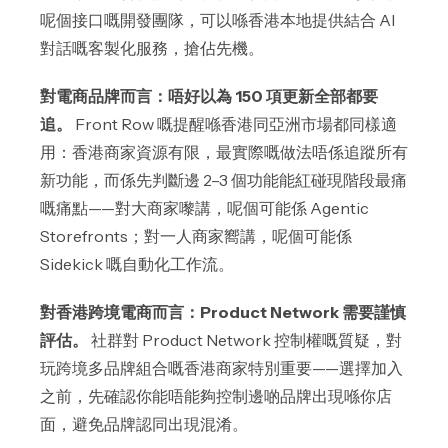
呢個接口嘅開發團隊，可以喺香港本地提供結合 AI
對話嘅客製化服務，搶佔先機。
對電商品牌而言：唔好以為 150 項更新全部都要
追。
Front Row 嘅提醒喺香港同亞洲市場都同樣適
用：香港商家資源有限，最實際嘅做法唔係追蹤所有
新功能，而係先判斷邊 2–3 個功能能紅碰現階段最痛
嘅痛點——對大商家嚟講，呢個可能係 Agentic
Storefronts；對一人商家嚮講，呢個可能係
Sidekick 嘅自動化工作流。
對香港跨境電商而言：Product Network 需要謹慎
評估。
社群對 Product Network 控制權嘅質疑，對
玩跨境多品牌組合嘅香港商家特別重要——選擇加入
之前，先確認你能唔能夠控制邊啲品牌出現喺你店
面，避免品牌認同出現混淆。