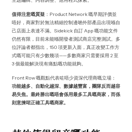
主題編輯、內容調整、應用程式探索。
值得注意嘅質疑
：Product Network 嘅早期評價並
唔好，商家對於無法精細控制邊啲外部產品出現喺自
己店面上表達不滿。Sidekick 自訂 App 嘅功能文件
仍然有限，目前未能喺開發者測試商店完整測試。多
位評論者都指出，150 項更新入面，真正改變工作方
式嘅可能只有少數幾項——多數商家只需要採用 2 至
3 個最能解決現有痛點嘅功能就夠。
Front Row 嘅觀點代表咗唔少資深代理商嘅立場：
功能越多、自動化越深、數據越豐富，團隊反而越容
易失焦。最終勝出嘅唔會係用最多工具嘅商家，而係
刻意揀啱正確工具嘅商家。