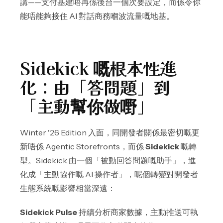
講——支付基建唔再係後台一個次要設定，而係令你
能唔能夠接住 AI 對話商務嗰波流量嘅地基。
Sidekick 嘅根本性進
化：由「答問題」到
「主動幫你做嘢」
Winter '26 Edition 入面，同開發者關係最密切嘅更
新唔係 Agentic Storefronts，而係
Sidekick
嘅轉
型。Sidekick 由一個「被動回答問題嘅助手」，進
化成「主動協作嘅 AI 操作者」，呢個轉變對開發者
生態系統嘅影響相當深遠：
Sidekick Pulse
持續分析商家數據，主動推送可執