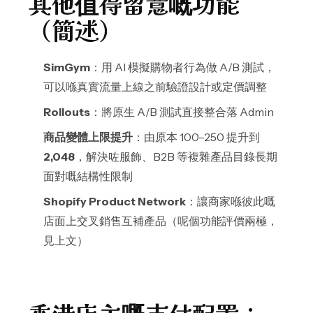
其他值得留意嘅功能
（簡述）
SimGym
：用 AI 模擬購物者行為做 A/B 測試，
可以喺真實流量上線之前驗證設計或定價調整
Rollouts
：將原生 A/B 測試直接整合落 Admin
商品變體上限提升
：由原本 100–250 提升到
2,048
，解決咗服飾、B2B 等複雜產品目錄長期
面對嘅結構性限制
Shopify Product Network
：讓商家喺彼此嘅
店面上交叉銷售互補產品（呢個功能評價兩極，
見上文）