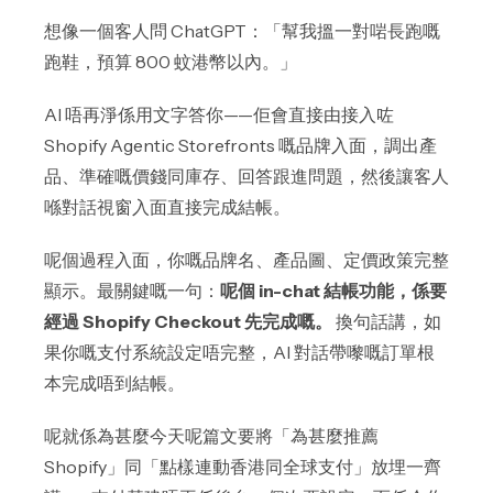
想像一個客人問 ChatGPT：「幫我搵一對啱長跑嘅
跑鞋，預算 800 蚊港幣以內。」
AI 唔再淨係用文字答你——佢會直接由接入咗
Shopify Agentic Storefronts 嘅品牌入面，調出產
品、準確嘅價錢同庫存、回答跟進問題，然後讓客人
喺對話視窗入面直接完成結帳。
呢個過程入面，你嘅品牌名、產品圖、定價政策完整
顯示。最關鍵嘅一句：
呢個 in-chat 結帳功能，係要
經過 Shopify Checkout 先完成嘅。
換句話講，如
果你嘅支付系統設定唔完整，AI 對話帶嚟嘅訂單根
本完成唔到結帳。
呢就係為甚麼今天呢篇文要將「為甚麼推薦
Shopify」同「點樣連動香港同全球支付」放埋一齊